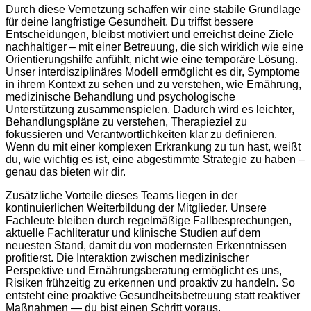
Durch diese Vernetzung schaffen wir eine stabile Grundlage
für deine langfristige Gesundheit. Du triffst bessere
Entscheidungen, bleibst motiviert und erreichst deine Ziele
nachhaltiger – mit einer Betreuung, die sich wirklich wie eine
Orientierungshilfe anfühlt, nicht wie eine temporäre Lösung.
Unser interdisziplinäres Modell ermöglicht es dir, Symptome
in ihrem Kontext zu sehen und zu verstehen, wie Ernährung,
medizinische Behandlung und psychologische
Unterstützung zusammenspielen. Dadurch wird es leichter,
Behandlungspläne zu verstehen, Therapieziel zu
fokussieren und Verantwortlichkeiten klar zu definieren.
Wenn du mit einer komplexen Erkrankung zu tun hast, weißt
du, wie wichtig es ist, eine abgestimmte Strategie zu haben –
genau das bieten wir dir.
Zusätzliche Vorteile dieses Teams liegen in der
kontinuierlichen Weiterbildung der Mitglieder. Unsere
Fachleute bleiben durch regelmäßige Fallbesprechungen,
aktuelle Fachliteratur und klinische Studien auf dem
neuesten Stand, damit du von modernsten Erkenntnissen
profitierst. Die Interaktion zwischen medizinischer
Perspektive und Ernährungsberatung ermöglicht es uns,
Risiken frühzeitig zu erkennen und proaktiv zu handeln. So
entsteht eine proaktive Gesundheitsbetreuung statt reaktiver
Maßnahmen — du bist einen Schritt voraus.