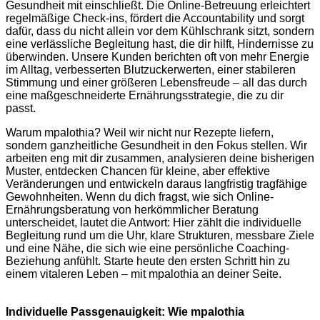
Gesundheit mit einschließt. Die Online-Betreuung erleichtert
regelmäßige Check-ins, fördert die Accountability und sorgt
dafür, dass du nicht allein vor dem Kühlschrank sitzt, sondern
eine verlässliche Begleitung hast, die dir hilft, Hindernisse zu
überwinden. Unsere Kunden berichten oft von mehr Energie
im Alltag, verbesserten Blutzuckerwerten, einer stabileren
Stimmung und einer größeren Lebensfreude – all das durch
eine maßgeschneiderte Ernährungsstrategie, die zu dir
passt.
Warum mpalothia? Weil wir nicht nur Rezepte liefern,
sondern ganzheitliche Gesundheit in den Fokus stellen. Wir
arbeiten eng mit dir zusammen, analysieren deine bisherigen
Muster, entdecken Chancen für kleine, aber effektive
Veränderungen und entwickeln daraus langfristig tragfähige
Gewohnheiten. Wenn du dich fragst, wie sich Online-
Ernährungsberatung von herkömmlicher Beratung
unterscheidet, lautet die Antwort: Hier zählt die individuelle
Begleitung rund um die Uhr, klare Strukturen, messbare Ziele
und eine Nähe, die sich wie eine persönliche Coaching-
Beziehung anfühlt. Starte heute den ersten Schritt hin zu
einem vitaleren Leben – mit mpalothia an deiner Seite.
Individuelle Passgenauigkeit: Wie mpalothia