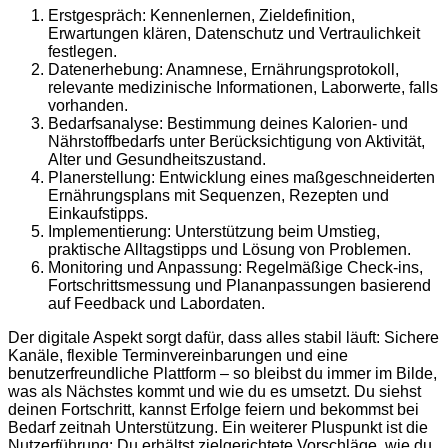
Erstgespräch: Kennenlernen, Zieldefinition,
Erwartungen klären, Datenschutz und Vertraulichkeit
festlegen.
Datenerhebung: Anamnese, Ernährungsprotokoll,
relevante medizinische Informationen, Laborwerte, falls
vorhanden.
Bedarfsanalyse: Bestimmung deines Kalorien- und
Nährstoffbedarfs unter Berücksichtigung von Aktivität,
Alter und Gesundheitszustand.
Planerstellung: Entwicklung eines maßgeschneiderten
Ernährungsplans mit Sequenzen, Rezepten und
Einkaufstipps.
Implementierung: Unterstützung beim Umstieg,
praktische Alltagstipps und Lösung von Problemen.
Monitoring und Anpassung: Regelmäßige Check-ins,
Fortschrittsmessung und Plananpassungen basierend
auf Feedback und Labordaten.
Der digitale Aspekt sorgt dafür, dass alles stabil läuft: Sichere
Kanäle, flexible Terminvereinbarungen und eine
benutzerfreundliche Plattform – so bleibst du immer im Bilde,
was als Nächstes kommt und wie du es umsetzt. Du siehst
deinen Fortschritt, kannst Erfolge feiern und bekommst bei
Bedarf zeitnah Unterstützung. Ein weiterer Pluspunkt ist die
Nutzerführung: Du erhältst zielgerichtete Vorschläge, wie du