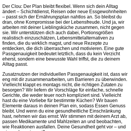
Der Clou: Der Plan bleibt flexibel. Wenn sich dein Alltag
ändert – Schichtdienst, Reisen oder neue Essgewohnheiten
– passt sich der Ernährungsplan nahtlos an. So bleibst du
dran, ohne Kompromisse bei der Lebensfreude. Und ja, wir
arbeiten mit deiner Lieblingsküche zusammen, nicht gegen
sie. Wir unterstützen dich auch dabei, Portionsgrößen
realistisch einzuschätzen, Lebensmittelalternativen zu
finden, die du wirklich magst, und neue Rezepte zu
entdecken, die dich überraschen und motivieren. Eine gute
Passgenauigkeit bedeutet letztlich, dass du kein Verzicht
eherst, sondern eine bewusste Wahl triffst, die zu deinem
Alltag passt.
Zusatznutzen der individuellen Passgenauigkeit ist, dass wir
eng mit dir zusammenarbeiten, um Barrieren zu überwinden.
Vielleicht klappt es montags nicht, die richtigen Zutaten zu
besorgen? Wir liefern dir Vorschläge für einfache, schnelle
Gerichte, die weder teuer noch kompliziert sind. Vielleicht
hast du eine Vorliebe für bestimmte Küchen? Wir bauen
Elemente daraus in deinen Plan ein, sodass Essen Genuss
bleibt. Und wenn du eine gesundheitliche Einschränkung
hast, nehmen wir das ernst: Wir stimmen mit deinem Arzt ab,
passen Medikamente und Mahlzeiten an und beobachten,
wie Reaktionen ausfallen. Deine Gesundheit geht vor – und