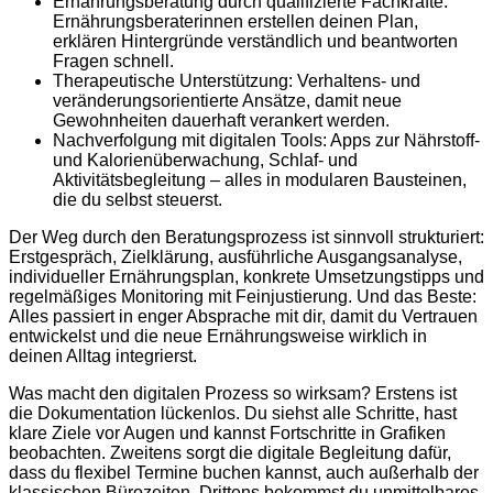
Ernährungsberatung durch qualifizierte Fachkräfte:
Ernährungsberaterinnen erstellen deinen Plan,
erklären Hintergründe verständlich und beantworten
Fragen schnell.
Therapeutische Unterstützung: Verhaltens- und
veränderungsorientierte Ansätze, damit neue
Gewohnheiten dauerhaft verankert werden.
Nachverfolgung mit digitalen Tools: Apps zur Nährstoff-
und Kalorienüberwachung, Schlaf- und
Aktivitätsbegleitung – alles in modularen Bausteinen,
die du selbst steuerst.
Der Weg durch den Beratungsprozess ist sinnvoll strukturiert:
Erstgespräch, Zielklärung, ausführliche Ausgangsanalyse,
individueller Ernährungsplan, konkrete Umsetzungstipps und
regelmäßiges Monitoring mit Feinjustierung. Und das Beste:
Alles passiert in enger Absprache mit dir, damit du Vertrauen
entwickelst und die neue Ernährungsweise wirklich in
deinen Alltag integrierst.
Was macht den digitalen Prozess so wirksam? Erstens ist
die Dokumentation lückenlos. Du siehst alle Schritte, hast
klare Ziele vor Augen und kannst Fortschritte in Grafiken
beobachten. Zweitens sorgt die digitale Begleitung dafür,
dass du flexibel Termine buchen kannst, auch außerhalb der
klassischen Bürozeiten. Drittens bekommst du unmittelbares