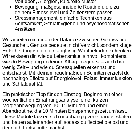
Vorlieben, Allergien, kulturelle Muster
Bewegung: maßgeschneiderte Routinen, die zu
deinem Fitnesslevel und Zeitfenstern passen
Stressmanagement: einfache Techniken aus
Achtsamkeit, Schlafhygiene und psychosomatischen
Ansätzen
Wir arbeiten mit dir an der Balance zwischen Genuss und
Gesundheit. Genuss bedeutet nicht Verzicht, sondern kluge
Entscheidungen, die dir langfristig Wohlbefinden schenken.
Wir erklären dir, wie du Lebensmittel sinnvoll kombinierst,
wie du Bewegung in deinen Alltag integrierst – auch bei
wenig Zeit – und wie du Stressquellen erkennst und
entschärfst. Mit kleinen, regelmäßigen Schritten erzielst du
nachhaltige Effekte auf Energielevel, Fokus, Immunfunktion
und Schlafqualität.
Ein praktischer Tipp für den Einstieg: Beginne mit einer
wöchentlichen Ernährungsanalyse, einer kurzen
Morgenbewegung von 10–15 Minuten und einer
Abendroutine, die 10 Minuten Entspannungszeit umfasst.
Diese Module lassen sich unabhängig voneinander starten
und bauen aufeinander auf, sodass du flexibel bleibst und
dennoch Fortschritte machst.